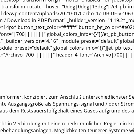
 transform_rotate__hover=“0deg|0deg|13deg“][/et_pb_im
nal.de/wp-content/uploads/2021/01/Carbo-47-DB-DE-v2.06-
n / Download in PDF format“ _builder_version=“4.19.2″ _m
“14px“ button_text_color=“#ffffff“ button_bg_color=“#e0
ont=“|700|||||||“ global_colors_info=“{}“][/et_pb_butto
 _builder_version=“4.16″ _module_preset=“default“ global
dule_preset=“default“ global_colors_info=“{}“][et_pb_text
t=“Archivo|700|||||||“ header_4_font=“Archivo|700||||
ßumformer, konzipiert zum Anschluß unterschiedlichster S
hte Ausgangsgröße als Spannungs-signal und / oder Strom
aus dem Restsauerstoffgehalt eines Gases aufgrund des
cht in Verbindung mit einem herkömmlichen Regler ein k
behandlungsanlagen. Möglichkeiten teurerer Systeme wie 