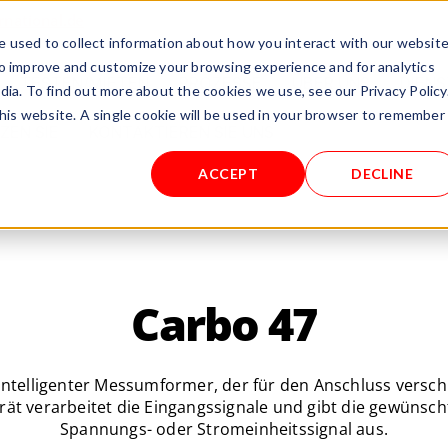
rnational.de
 used to collect information about how you interact with our websit
to improve and customize your browsing experience and for analytics
TESTEN/MIETEN
PROZESSE
ÜBER UNS
DIEN
dia. To find out more about the cookies we use, see our Privacy Policy
this website. A single cookie will be used in your browser to remember
ZEN SIE
KONTAKTIEREN SIE UNS
ACCEPT
DECLINE
Carbo 47
 intelligenter Messumformer, der für den Anschluss vers
Gerät verarbeitet die Eingangssignale und gibt die gewünsc
Spannungs- oder Stromeinheitssignal aus.