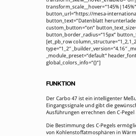
transform_scale__hover=“145%|145%“
button_url=“https://mesa-internatio
button_text=“Datenblatt herunterlade
custom_button=“on“ button_text_size=
button_border_radius=“15px“ button_f
[et_pb_row column_structure=“1_2,1_2″
type=“1_2″ _builder_version=“4.16″ _mo
_module_preset=“default“ header_fon
global_colors_info=“{}“]
FUNKTION
Der Carbo 47 ist ein intelligenter Me
Eingangssignale und gibt die gewünsc
Ausführungen errechnen den C-Pegel 
Die Bestimmung des C-Pegels ermögli
von Kohlenstoffatmosphären in Wärme