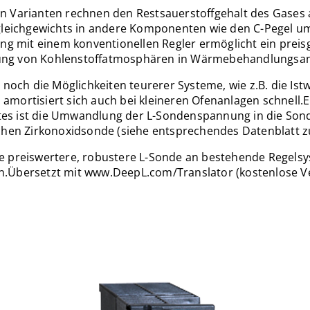
en Varianten rechnen den Restsauerstoffgehalt des Gases 
ichgewichts in andere Komponenten wie den C-Pegel u
ung mit einem konventionellen Regler ermöglicht ein preis
ung von Kohlenstoffatmosphären in Wärmebehandlungsan
noch die Möglichkeiten teurerer Systeme, wie z.B. die Ist
n amortisiert sich auch bei kleineren Ofenanlagen schnell.
tes ist die Umwandlung der L-Sondenspannung in die So
hen Zirkonoxidsonde (siehe entsprechendes Datenblatt zu
e preiswertere, robustere L-Sonde an bestehende Regels
.Übersetzt mit www.DeepL.com/Translator (kostenlose V