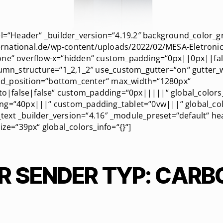
el=“Header“ _builder_version=“4.19.2″ background_color_g
rnational.de/wp-content/uploads/2022/02/MESA-Eletronic-
one“ overflow-x=“hidden“ custom_padding=“0px||0px||fals
lumn_structure=“1_2,1_2″ use_custom_gutter=“on“ gutter_w
nd_position=“bottom_center“ max_width=“1280px“
|false|false“ custom_padding=“0px|||||“ global_colors_i
ng=“40px|||“ custom_padding_tablet=“0vw|||“ global_colo
text _builder_version=“4.16″ _module_preset=“default“ h
ize=“39px“ global_colors_info=“{}“]
R SENDER TYP: CARB