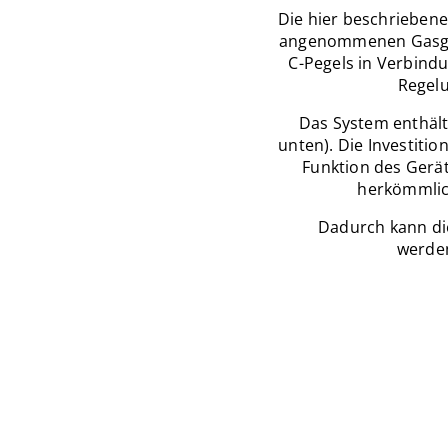
Die hier beschrieben
angenommenen Gasgle
C-Pegels in Verbind
Regel
Das System enthält 
unten). Die Investitio
Funktion des Gerä
herkömmlic
Dadurch kann di
werden