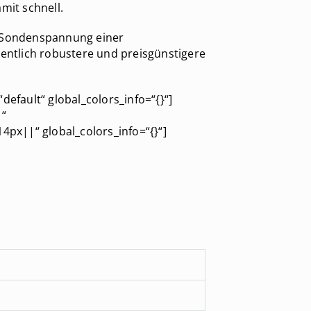
mit schnell.
e Sondenspannung einer
sentlich robustere und preisgünstigere
efault“ global_colors_info=“{}“]
|“
px||“ global_colors_info=“{}“]