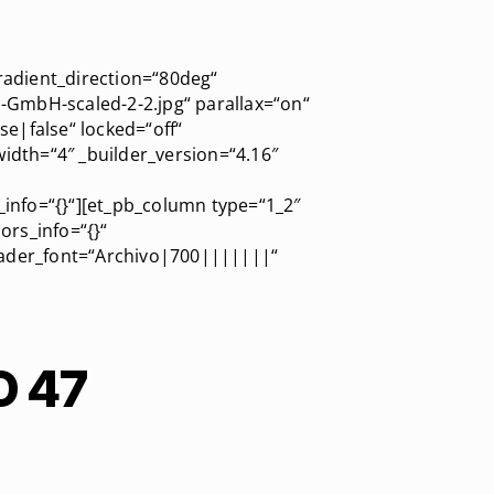
radient_direction=“80deg“
GmbH-scaled-2-2.jpg“ parallax=“on“
e|false“ locked=“off“
idth=“4″ _builder_version=“4.16″
nfo=“{}“][et_pb_column type=“1_2″
rs_info=“{}“
eader_font=“Archivo|700|||||||“
O 47