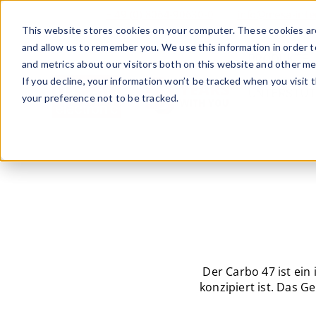
+ 49 (0) 8064-90630-0
info@mesa-inte
This website stores cookies on your computer. These cookies are
and allow us to remember you. We use this information in order 
PRODUKTE
and metrics about our visitors both on this website and other me
If you decline, your information won’t be tracked when you visit 
UNTERSTÜT
your preference not to be tracked.
www.mesa-
international.de
Der Carbo 47 ist ein
konzipiert ist. Das 