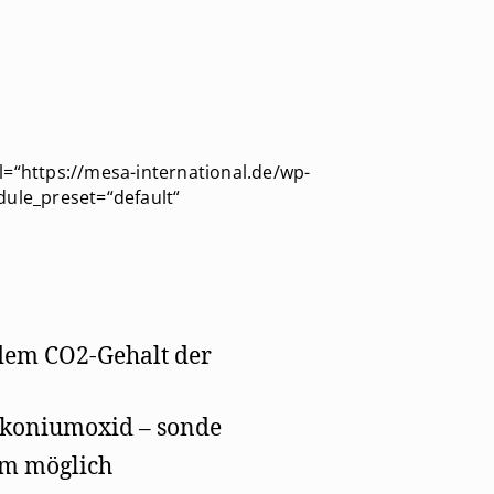
=“https://mesa-international.de/wp-
dule_preset=“default“
 dem CO2-Gehalt der
rkoniumoxid – sonde
em möglich