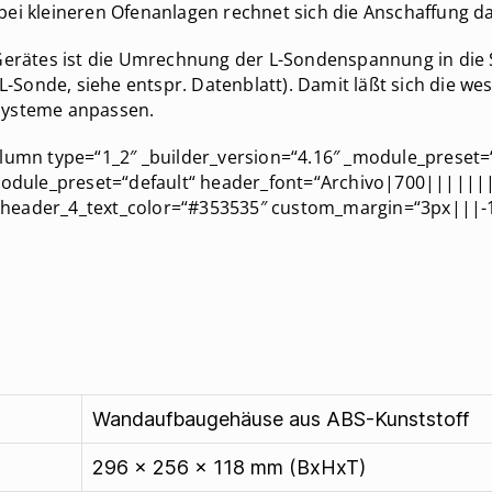
ei kleineren Ofenanlagen rechnet sich die Anschaffung da
s Gerätes ist die Umrechnung der L-Sondenspannung in di
Sonde, siehe entspr. Datenblatt). Damit läßt sich die we
systeme anpassen.
lumn type=“1_2″ _builder_version=“4.16″ _module_preset=“d
_module_preset=“default“ header_font=“Archivo|700||||||
header_4_text_color=“#353535″ custom_margin=“3px|||-14
Wandaufbaugehäuse aus ABS-Kunststoff
296 x 256 x 118 mm (BxHxT)