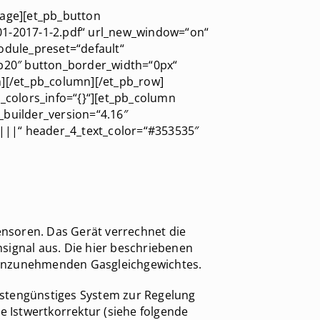
age][et_pb_button
01-2017-1-2.pdf“ url_new_window=“on“
odule_preset=“default“
2b20″ button_border_width=“0px“
n][/et_pb_column][/et_pb_row]
_colors_info=“{}“][et_pb_column
 _builder_version=“4.16″
|||“ header_4_text_color=“#353535″
ensoren. Das Gerät verrechnet die
signal aus. Die hier beschriebenen
 anzunehmenden Gasgleichgewichtes.
ostengünstiges System zur Regelung
Istwertkorrektur (siehe folgende