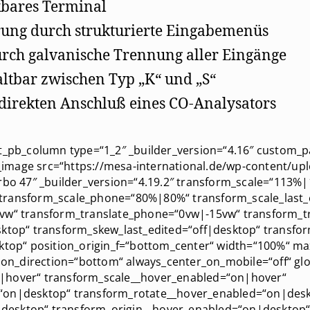
kbares Terminal
ung durch strukturierte Eingabemenüs
urch galvanische Trennung aller Eingänge
tbar zwischen Typ „K“ und „S“
direkten Anschluß eines CO-Analysators
t_pb_column type=“1_2″ _builder_version=“4.16″ custom_pa
image src=“https://mesa-international.de/wp-content/up
arbo 47″ _builder_version=“4.19.2″ transform_scale=“113%
transform_scale_phone=“80%|80%“ transform_scale_last_
vw“ transform_translate_phone=“0vw|-15vw“ transform_tr
sktop“ transform_skew_last_edited=“off|desktop“ transfor
sktop“ position_origin_f=“bottom_center“ width=“100%“ m
_direction=“bottom“ always_center_on_mobile=“off“ glob
|hover“ transform_scale__hover_enabled=“on|hover“
=“on|desktop“ transform_rotate__hover_enabled=“on|des
desktop“ transform_origin__hover_enabled=“on|desktop