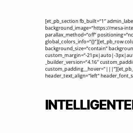
[et_pb_section fb_built=“1″ admin_lab
background_image=“https://mesa-inte
parallax_method=“off“ positioning=“n
global_colors_info=“{}“][et_pb_row co
background_size=“contain“ backgrou
custom_margin=“-21px|auto|-3px|auto
_builder_version=“4.16″ custom_paddi
custom_padding__hover=“|||“][et_pb_
header_text_align=“left“ header_font_s
INTELLIGENTE