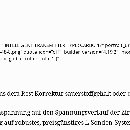
or=“INTELLIGENT TRANSMITTER TYPE: CARBO 47″ portrait_url
8-8.png“ quote_icon=“off“ _builder_version=“4.19.2″ _mo
“ global_colors_info=“{}“]
us dem Rest Korrektur sauerstoffgehalt oder
spannung auf den Spannungsverlauf der Zi
g auf robustes, preisgünstiges L-Sonden-Syst