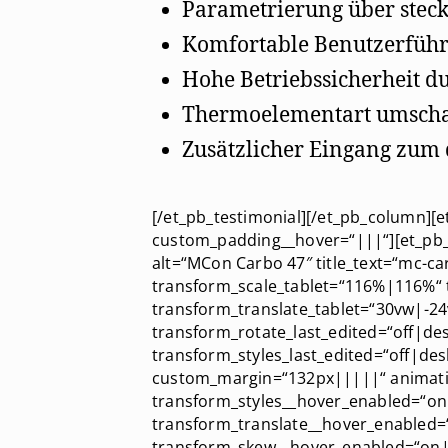
Parametrierung über stec
Komfortable Benutzerführ
Hohe Betriebssicherheit d
Thermoelementart umschal
Zusätzlicher Eingang zum 
[/et_pb_testimonial][/et_pb_column][e
custom_padding__hover=“|||“][et_pb_
alt=“MCon Carbo 47″ title_text=“mc-c
transform_scale_tablet=“116%|116%“ 
transform_translate_tablet=“30vw|-24
transform_rotate_last_edited=“off|de
transform_styles_last_edited=“off|de
custom_margin=“132px|||||“ animation
transform_styles__hover_enabled=“on
transform_translate__hover_enabled
transform_skew__hover_enabled=“on|