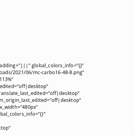
dding=“|||“ global_colors_info=“{}“
loads/2021/06/mc-carbo16-48-8.png“
|113%“
edited=“off|desktop“
anslate_last_edited=“off|desktop“
m_origin_last_edited=“off|desktop“
ax_width=“480px“
al_colors_info=“{}“
ktop“
“